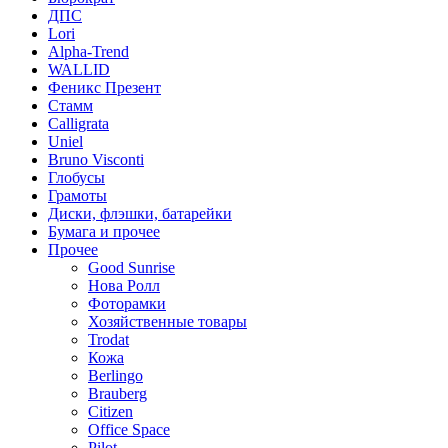
ДПС
Lori
Alpha-Trend
WALLID
Феникс Презент
Стамм
Calligrata
Uniel
Bruno Visconti
Глобусы
Грамоты
Диски, флэшки, батарейки
Бумага и прочее
Прочее
Good Sunrise
Нова Ролл
Фоторамки
Хозяйственные товары
Trodat
Кожа
Berlingo
Brauberg
Citizen
Office Space
Pilot