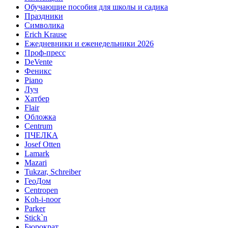
Обучающие пособия для школы и садика
Праздники
Символика
Erich Krause
Ежедневники и еженедельники 2026
Проф-пресс
DeVente
Феникс
Piano
Луч
Хатбер
Flair
Обложка
Centrum
ПЧЕЛКА
Josef Otten
Lamark
Mazari
Tukzar, Schreiber
ГеоДом
Centropen
Koh-i-noor
Parker
Stick`n
Бюрократ