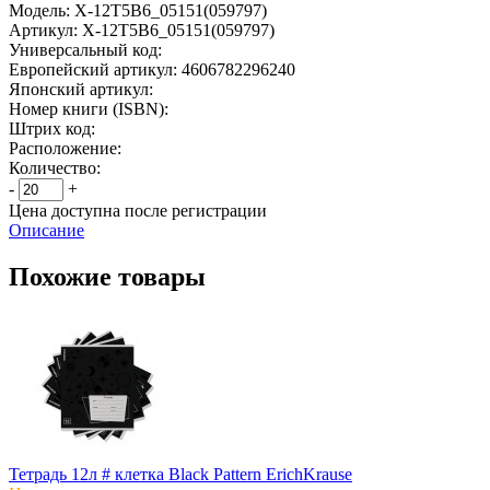
Модель:
Х-12Т5В6_05151(059797)
Артикул:
Х-12Т5В6_05151(059797)
Универсальный код:
Европейский артикул:
4606782296240
Японский артикул:
Номер книги (ISBN):
Штрих код:
Расположение:
Количество:
-
+
Цена доступна после регистрации
Описание
Похожие товары
Тетрадь 12л # клетка Black Pattern ErichKrause