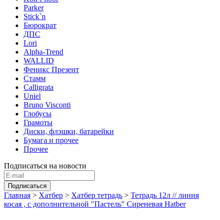
Parker
Stick`n
Бюрократ
ДПС
Lori
Alpha-Trend
WALLID
Феникс Презент
Стамм
Calligrata
Uniel
Bruno Visconti
Глобусы
Грамоты
Диски, флэшки, батарейки
Бумага и прочее
Прочее
Подписаться на новости
Главная
>
Хатбер
>
Хатбер тетрадь
>
Тетрадь 12л // линия
косая , с дополнительной "Пастель" Сиреневая Hatber