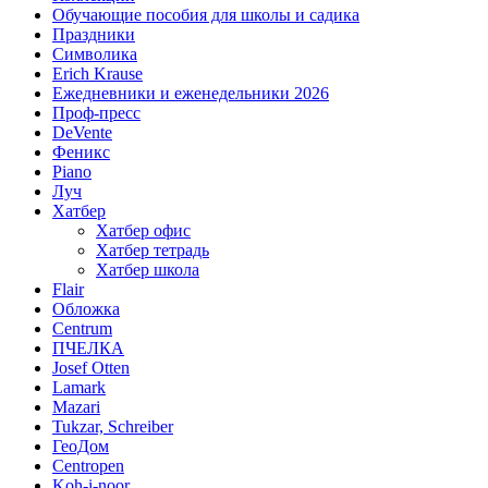
Обучающие пособия для школы и садика
Праздники
Символика
Erich Krause
Ежедневники и еженедельники 2026
Проф-пресс
DeVente
Феникс
Piano
Луч
Хатбер
Хатбер офис
Хатбер тетрадь
Хатбер школа
Flair
Обложка
Centrum
ПЧЕЛКА
Josef Otten
Lamark
Mazari
Tukzar, Schreiber
ГеоДом
Centropen
Koh-i-noor