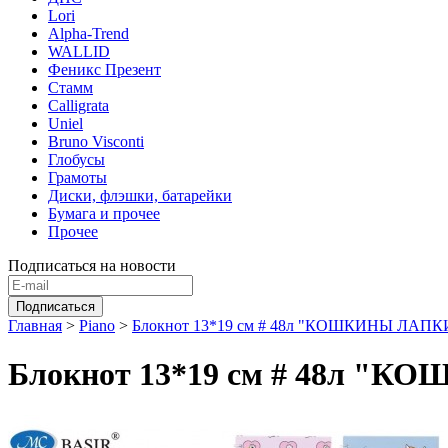
Lori
Alpha-Trend
WALLID
Феникс Презент
Стамм
Calligrata
Uniel
Bruno Visconti
Глобусы
Грамоты
Диски, флэшки, батарейки
Бумага и прочее
Прочее
Подписаться на новости
Главная
>
Piano
>
Блокнот 13*19 см # 48л "КОШКИНЫ ЛАПКИ" 
Блокнот 13*19 см # 48л "КО