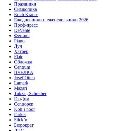
Праздники
Символика
Erich Krause
Ежедневники и еженедельники 2026
Проф-пресс
DeVente
Феникс
Piano
Луч
Хатбер
Flair
Обложка
Centrum
ПЧЕЛКА
Josef Otten
Lamark
Mazari
Tukzar, Schreiber
ГеоДом
Centropen
Koh-i-noor
Parker
Stick`n
Бюрократ
ДПС