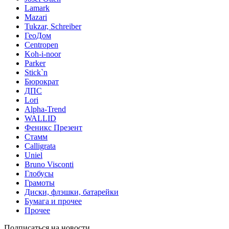
Lamark
Mazari
Tukzar, Schreiber
ГеоДом
Centropen
Koh-i-noor
Parker
Stick`n
Бюрократ
ДПС
Lori
Alpha-Trend
WALLID
Феникс Презент
Стамм
Calligrata
Uniel
Bruno Visconti
Глобусы
Грамоты
Диски, флэшки, батарейки
Бумага и прочее
Прочее
Подписаться на новости