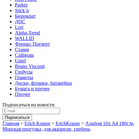
Parker
Stick`n
Бюрократ
ДПС
Lori
Alpha-Trend
WALLID
Феникс Презент
Стамм
Calligrata
Uniel
Bruno Visconti
Глобусы
Грамоты
Диски, флэшки, батарейки
Бумага и прочее
Прочее
Подписаться на новости
Главная
>
Erich Krause
>
ErichKrause
>
Альбом 10л А4 180г/м,
Морская прогулка, для акварели, гребень