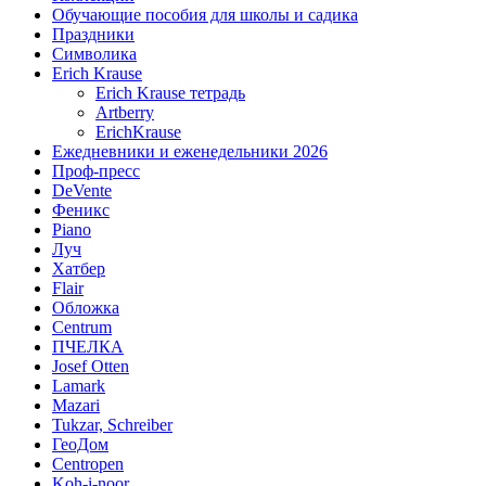
Обучающие пособия для школы и садика
Праздники
Символика
Erich Krause
Erich Krause тетрадь
Artberry
ErichKrause
Ежедневники и еженедельники 2026
Проф-пресс
DeVente
Феникс
Piano
Луч
Хатбер
Flair
Обложка
Centrum
ПЧЕЛКА
Josef Otten
Lamark
Mazari
Tukzar, Schreiber
ГеоДом
Centropen
Koh-i-noor