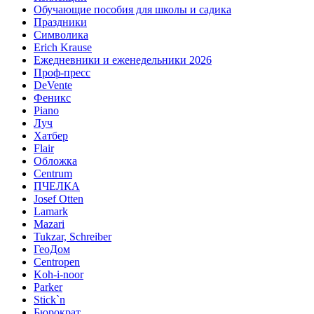
Обучающие пособия для школы и садика
Праздники
Символика
Erich Krause
Ежедневники и еженедельники 2026
Проф-пресс
DeVente
Феникс
Piano
Луч
Хатбер
Flair
Обложка
Centrum
ПЧЕЛКА
Josef Otten
Lamark
Mazari
Tukzar, Schreiber
ГеоДом
Centropen
Koh-i-noor
Parker
Stick`n
Бюрократ