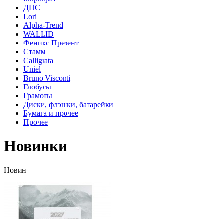
ДПС
Lori
Alpha-Trend
WALLID
Феникс Презент
Стамм
Calligrata
Uniel
Bruno Visconti
Глобусы
Грамоты
Диски, флэшки, батарейки
Бумага и прочее
Прочее
Новинки
Новин