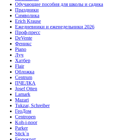
Обучающие пособия для школы и садика
Праздники
Символика
Erich Krause
Ежедневники и еженедельники 2026
Проф-пресс
DeVente
Феникс
Piano
Луч
Хатбер
Flair
Обложка
Centrum
ПЧЕЛКА
Josef Otten
Lamark
Mazari
Tukzar, Schreiber
ГеоДом
Centropen
Koh-i-noor
Parker
Stick`n
Бюрократ