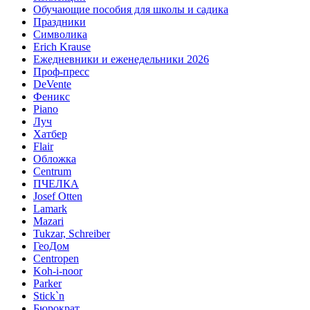
Обучающие пособия для школы и садика
Праздники
Символика
Erich Krause
Ежедневники и еженедельники 2026
Проф-пресс
DeVente
Феникс
Piano
Луч
Хатбер
Flair
Обложка
Centrum
ПЧЕЛКА
Josef Otten
Lamark
Mazari
Tukzar, Schreiber
ГеоДом
Centropen
Koh-i-noor
Parker
Stick`n
Бюрократ