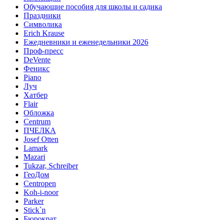
Обучающие пособия для школы и садика
Праздники
Символика
Erich Krause
Ежедневники и еженедельники 2026
Проф-пресс
DeVente
Феникс
Piano
Луч
Хатбер
Flair
Обложка
Centrum
ПЧЕЛКА
Josef Otten
Lamark
Mazari
Tukzar, Schreiber
ГеоДом
Centropen
Koh-i-noor
Parker
Stick`n
Бюрократ