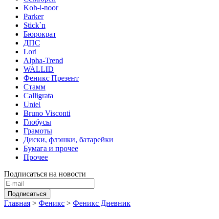
Koh-i-noor
Parker
Stick`n
Бюрократ
ДПС
Lori
Alpha-Trend
WALLID
Феникс Презент
Стамм
Calligrata
Uniel
Bruno Visconti
Глобусы
Грамоты
Диски, флэшки, батарейки
Бумага и прочее
Прочее
Подписаться на новости
Главная
>
Феникс
>
Феникс Дневник