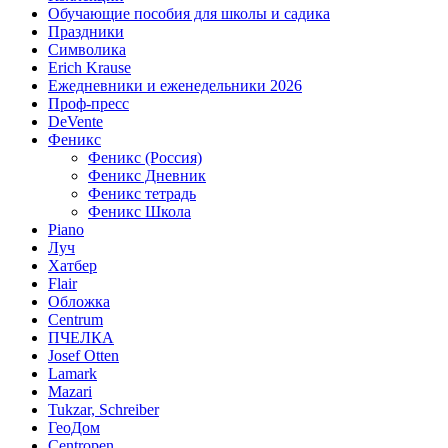
Обучающие пособия для школы и садика
Праздники
Символика
Erich Krause
Ежедневники и еженедельники 2026
Проф-пресс
DeVente
Феникс
Феникс (Россия)
Феникс Дневник
Феникс тетрадь
Феникс Школа
Piano
Луч
Хатбер
Flair
Обложка
Centrum
ПЧЕЛКА
Josef Otten
Lamark
Mazari
Tukzar, Schreiber
ГеоДом
Centropen