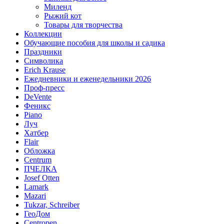
Миленд
Рыжий кот
Товары для творчества
Коллекции
Обучающие пособия для школы и садика
Праздники
Символика
Erich Krause
Ежедневники и еженедельники 2026
Проф-пресс
DeVente
Феникс
Piano
Луч
Хатбер
Flair
Обложка
Centrum
ПЧЕЛКА
Josef Otten
Lamark
Mazari
Tukzar, Schreiber
ГеоДом
Centropen