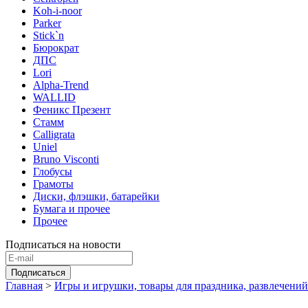
Koh-i-noor
Parker
Stick`n
Бюрократ
ДПС
Lori
Alpha-Trend
WALLID
Феникс Презент
Стамм
Calligrata
Uniel
Bruno Visconti
Глобусы
Грамоты
Диски, флэшки, батарейки
Бумага и прочее
Прочее
Подписаться на новости
Главная
>
Игры и игрушки, товары для праздника, развлечений