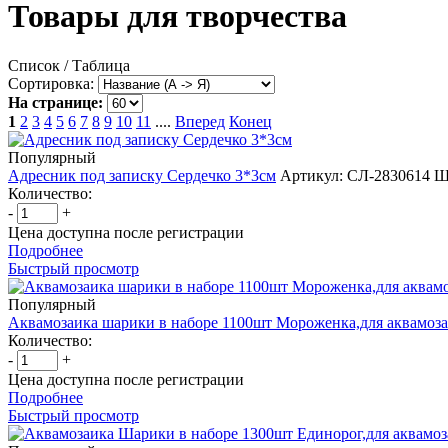
Товары для творчества
Список
/ Таблица
Сортировка:
На странице:
1
2
3
4
5
6
7
8
9
10
11
....
Вперед
Конец
Популярный
Адресник под записку Сердечко 3*3см
Артикул: СЛ-2830614
Ш
Количество:
-
+
Цена доступна после регистрации
Подробнее
Быстрый просмотр
Популярный
Аквамозаика шарики в наборе 1100шт Мороженка,для аквамоз
Количество:
-
+
Цена доступна после регистрации
Подробнее
Быстрый просмотр